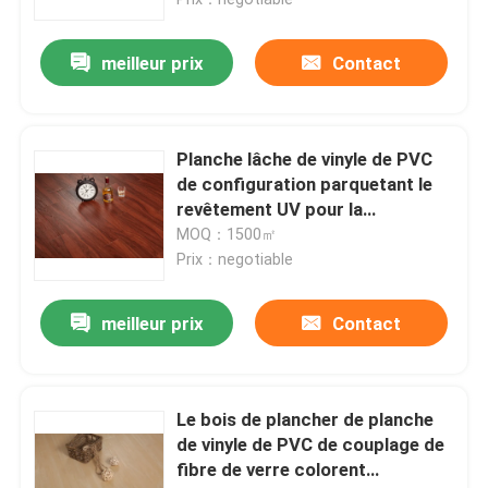
meilleur prix
Contact
Planche lâche de vinyle de PVC
de configuration parquetant le
revêtement UV pour la
protection extérieure
MOQ：1500㎡
Prix：negotiable
meilleur prix
Contact
Home
Products
Le bois de plancher de planche
de vinyle de PVC de couplage de
fibre de verre colorent
About Us