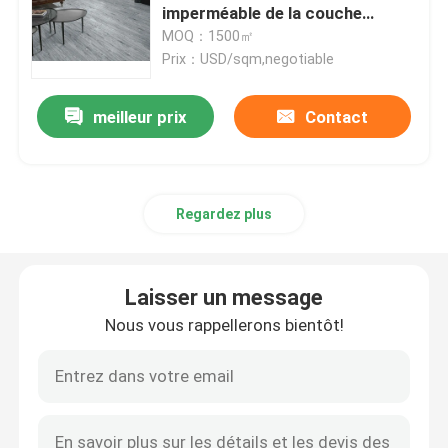
imperméable de la couche
0.3mm
MOQ：1500㎡
Film auto-adhésif de PVC
Prix：USD/sqm,negotiable
Film en bois de PVC de grain
meilleur prix
Contact
film de meubles de PVC
Regardez plus
Plancher de LVT
Laisser un message
plancher de planche de PVC
Nous vous rappellerons bientôt!
Plancher de vinyle de peau et de bâton
Plancher en bois de vinyle