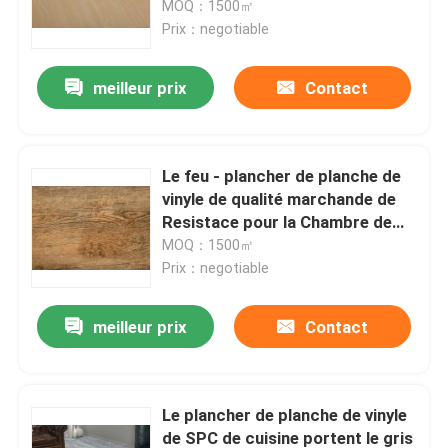
l'installation facile
MOQ：1500㎡
Prix：negotiable
Factory Tour
meilleur prix
Contact
Quality Control
Le feu - plancher de planche de
Contact Us
vinyle de qualité marchande de
Resistace pour la Chambre de
danse
MOQ：1500㎡
Request A Quote
Prix：negotiable
Film décoratif de PVC
meilleur prix
Contact
Film d'impression de PVC
Le plancher de planche de vinyle
Le PVC a stratifié le film
de SPC de cuisine portent le gris