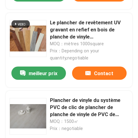
Le plancher de revêtement UV
gravant en refief en bois de
planche de vinyle
imperméabilisent l'épaisseur de
MOQ：mètres 1000square
1.8mm
Prix：Depending on your
quantity,negotiable
meilleur prix
Contact
Plancher de vinyle du système
PVC de clic de plancher de
planche de vinyle de PVC de
résistance de feu dans la
MOQ：1500㎡
décoration de plancher
Prix：negotiable