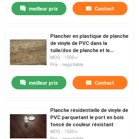
meilleur prix
Contact
Plancher en plastique de planche
de vinyle de PVC dans la
tuile/dos de planche et le
système secs de clic d'Unilin
MOQ：1500㎡
Prix：negotiable
meilleur prix
Contact
Planche résidentielle de vinyle de
PVC parquetant le port en bois
foncé de couleur résistant
MOQ：1500㎡
Prix：negotiable