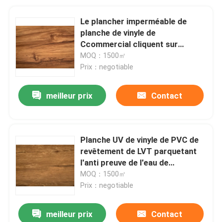
Le plancher imperméable de
planche de vinyle de
Ccommercial cliquent sur
ensemble le grain en bois pour la
MOQ：1500㎡
décoration d'intérieur
Prix：negotiable
meilleur prix
Contact
Planche UV de vinyle de PVC de
revêtement de LVT parquetant
l'anti preuve de l'eau de
glissement non-toxique
MOQ：1500㎡
Prix：negotiable
meilleur prix
Contact