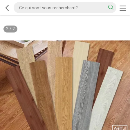
2
/
2