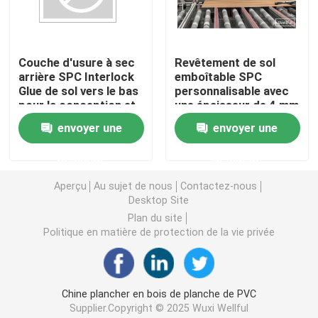
Film auto-adhésif de PVC
Couche d'usure à sec
Revêtement de sol
arrière SPC Interlock
emboîtable SPC
Film en bois de PVC de grain
Glue de sol vers le bas
personnalisable avec
pour la conception et
une épaisseur de 4 mm
la protection de la
à 6,5 mm
film de meubles de PVC
envoyer une
envoyer une
structure robuste
demande
demande
Plancher de LVT
Aperçu
Au sujet de nous
Contactez-nous
Desktop Site
plancher de planche de PVC
Plan du site
Politique en matière de protection de la vie privée
Plancher de vinyle de peau et de bâton
Chine plancher en bois de planche de PVC
Plancher en bois de vinyle
Supplier.Copyright © 2025 Wuxi Wellful