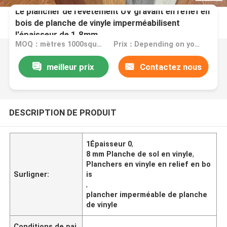
Le plancher de revêtement UV gravant en refief en
bois de planche de vinyle imperméabilisent
l'épaisseur de 1.8mm
MOQ：mètres 1000square
Prix：Depending on your quantity,negotiable
meilleur prix
Contactez nous
DESCRIPTION DE PRODUIT
1Épaisseur 0
,
8 mm Planche de sol en vinyle
,
Planchers en vinyle en relief en bo
Surligner:
is
,
plancher imperméable de planche
de vinyle
Conditions de pai