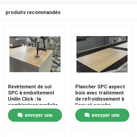
produits recommandés
Revêtement de sol
Plancher SPC aspect
SPC à emboîtement
bois avec traitement
Home
Unilin Click : la
de refroidissement à
combinaison parfaite
l'eau et couche
de et de durabilité
d'usure/couche
envoyer une
envoyer une
Products
d'impression/couche
de base
demande
demande
About Us