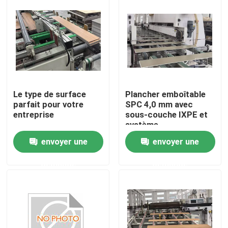
Factory Tour
Quality Control
Contact Us
Le type de surface
Plancher emboîtable
parfait pour votre
SPC 4,0 mm avec
entreprise
sous-couche IXPE et
système
Request A Quote
d'emboîtement Unilin
envoyer une
envoyer une
Click
Film décoratif de PVC
demande
demande
Film d'impression de PVC
Le PVC a stratifié le film