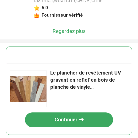
DISTRICT,WUXI CITY,CHINA ,Chine
5.0
Fournisseur vérifié
Regardez plus
Le plancher de revêtement UV
gravant en refief en bois de
planche de vinyle
imperméabilisent l'épaisseur de
1.8mm
Continuer