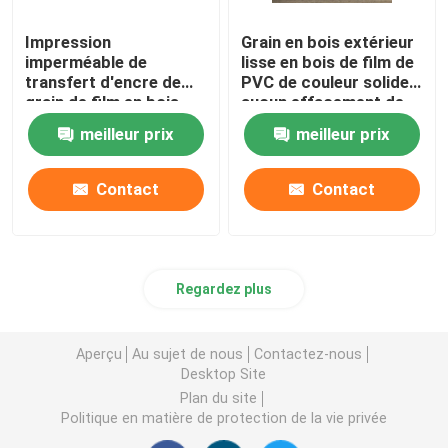
Impression
Grain en bois extérieur
Autocollant pour murs en PET
imperméable de
lisse en bois de film de
transfert d'encre de
PVC de couleur solide
grain de film en bois
aucun effacement de
décoratif de PVC
couleur
meilleur prix
meilleur prix
Contact
Contact
Regardez plus
Aperçu
Au sujet de nous
Contactez-nous
Desktop Site
Plan du site
Politique en matière de protection de la vie privée