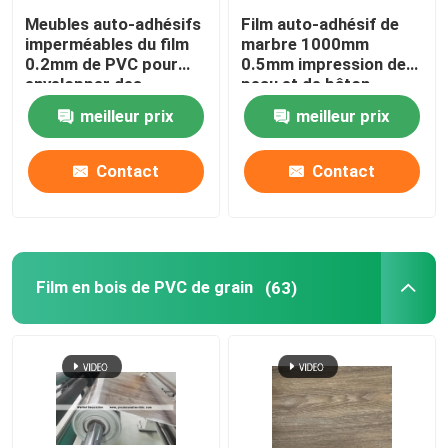
Meubles auto-adhésifs
Film auto-adhésif de
imperméables du film
marbre 1000mm
Film auto-adhésif de PVC
0.2mm de PVC pour
0.5mm impression de
envelopper des
peau et de bâton
plafonds de panneaux
Film en bois de PVC de grain
meilleur prix
meilleur prix
de mur
Contact
Contact
film de meubles de PVC
Plancher de LVT
Film en bois de PVC de grain
(63)
plancher de planche de PVC
Plancher de vinyle de peau et de bâton
Plancher en bois de vinyle