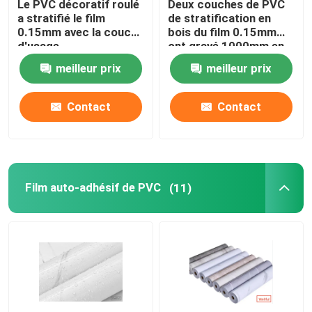
Le PVC décoratif roulé
Deux couches de PVC
a stratifié le film
de stratification en
0.15mm avec la couche
bois du film 0.15mm
Visite d'usine
d'usage
ont gravé 1000mm en
refief
meilleur prix
meilleur prix
Contrôle de la qualité
Contact
Contact
Contact
Demande de soumission
Film auto-adhésif de PVC
(11)
Film décoratif de PVC
Film d'impression de PVC
Le PVC a stratifié le film