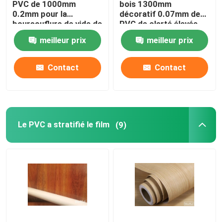
PVC de 1000mm
bois 1300mm
0.2mm pour la
décoratif 0.07mm de
boursouflure de vide de
PVC de clarté élevée
conseil
meilleur prix
meilleur prix
Contact
Contact
Le PVC a stratifié le film
(9)
Aperçu
Produits
A propos de nous