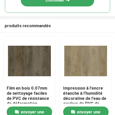
Continuer
produits recommandés
Home
Film en bois 0.07mm
Impression à l'encre
de nettoyage faciles
étanche à l'humidité
Products
de PVC de résistance
décorative de l'eau de
de déformation
couleur de PVC de
décor de film de grain
envoyer une
envoyer une
About Us
élégant en bois