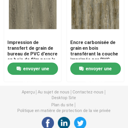
Film auto-adhésif de PVC
Film en bois de PVC de grain
Impression de
Encre carbonisée de
transfert de grain de
grain en bois
film de meubles de PVC
bureau de PVC d'encre
transférant la couche
en bois de film pour le
imprimée par PVC
plancher de tuile de
applicated en
envoyer une
envoyer une
Plancher de LVT
WPC
parquetant la surface
demande
demande
plancher de planche de PVC
Aperçu
Au sujet de nous
Contactez-nous
Desktop Site
Plan du site
Plancher de vinyle de peau et de bâton
Politique en matière de protection de la vie privée
Plancher en bois de vinyle