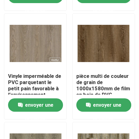
demande
demande
Factory Tour
Quality Control
Contact Us
Vinyle imperméable de
pièce multi de couleur
Request A Quote
PVC parquetant le
de grain de
petit pain favorable à
1000x1580mm de film
l'environnement
en bois de PVC
Film décoratif de PVC
décorative pour le
envoyer une
envoyer une
plancher
Film d'impression de PVC
demande
demande
Le PVC a stratifié le film