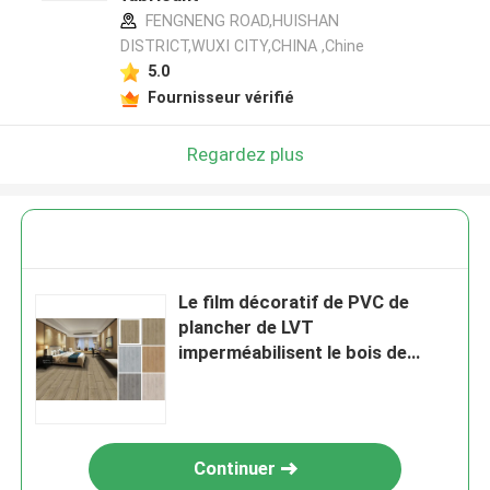
FENGNENG ROAD,HUISHAN
DISTRICT,WUXI CITY,CHINA ,Chine
5.0
Fournisseur vérifié
Regardez plus
Le film décoratif de PVC de
plancher de LVT
imperméabilisent le bois de
chêne de 0.07mm
Continuer