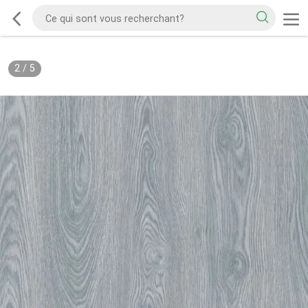
2
/
5