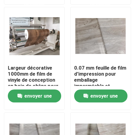
demande
demande
Factory Tour
Quality Control
Contact Us
Largeur décorative
0.07 mm feuille de film
1000mm de film de
d'impression pour
Request A Quote
vinyle de conception
emballage
en bois de chêne pour
imperméable et
le plancher de
ignifuge
Film décoratif de PVC
envoyer une
envoyer une
SPC/WPC
demande
demande
Film d'impression de PVC
Le PVC a stratifié le film