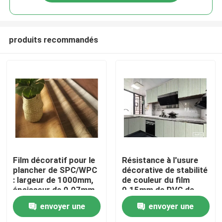
produits recommandés
Home
Film décoratif pour le
Résistance à l'usure
plancher de SPC/WPC
décorative de stabilité
: largeur de 1000mm,
de couleur du film
Products
épaisseur de 0.07mm,
0.15mm de PVC de
conceptions
meubles en bois
envoyer une
envoyer une
populaires
About Us