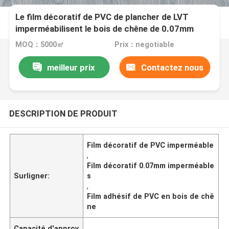
Le film décoratif de PVC de plancher de LVT
imperméabilisent le bois de chêne de 0.07mm
MOQ：5000㎡
Prix：negotiable
meilleur prix
Contactez nous
DESCRIPTION DE PRODUIT
Film décoratif de PVC imperméable
,
Film décoratif 0.07mm imperméable
Surligner:
s
,
Film adhésif de PVC en bois de chê
ne
Capacité d'approv