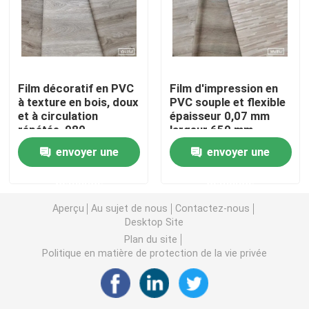
Film auto-adhésif de PVC
Film en bois de PVC de grain
Film décoratif en PVC
Film d'impression en
à texture en bois, doux
PVC souple et flexible
et à circulation
épaisseur 0,07 mm
film de meubles de PVC
répétée, 980
largeur 650 mm
mm/1270 mm
envoyer une
envoyer une
Plancher de LVT
demande
demande
Aperçu
Au sujet de nous
Contactez-nous
plancher de planche de PVC
Desktop Site
Plan du site
Politique en matière de protection de la vie privée
Plancher de vinyle de peau et de bâton
Plancher en bois de vinyle