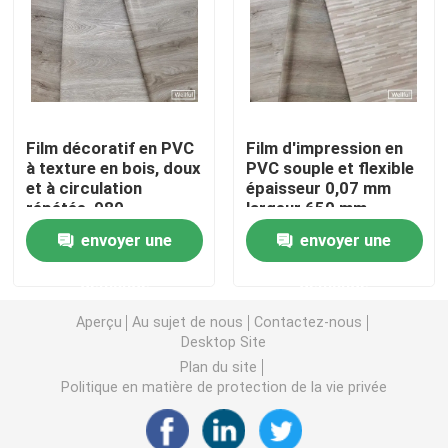
Film auto-adhésif de PVC
Film en bois de PVC de grain
Film décoratif en PVC
Film d'impression en
à texture en bois, doux
PVC souple et flexible
film de meubles de PVC
et à circulation
épaisseur 0,07 mm
répétée, 980
largeur 650 mm
mm/1270 mm
envoyer une
envoyer une
Plancher de LVT
demande
demande
plancher de planche de PVC
Aperçu
Au sujet de nous
Contactez-nous
Desktop Site
Plan du site
Plancher de vinyle de peau et de bâton
Politique en matière de protection de la vie privée
Plancher en bois de vinyle