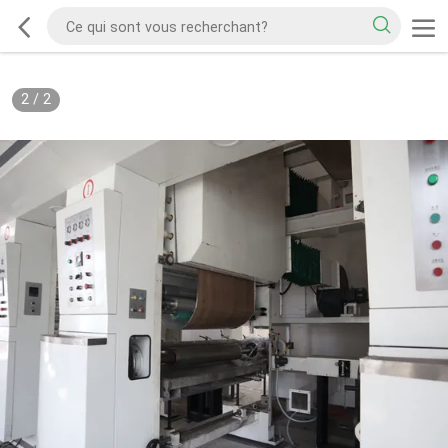
2
/
2