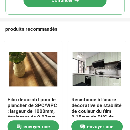
Continuer
produits recommandés
Home
Film décoratif pour le
Résistance à l'usure
plancher de SPC/WPC
décorative de stabilité
Products
: largeur de 1000mm,
de couleur du film
épaisseur de 0.07mm,
0.15mm de PVC de
conceptions
meubles en bois
envoyer une
envoyer une
About Us
populaires