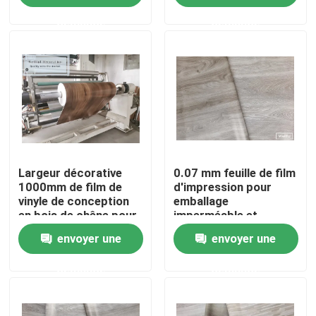
demande
demande
Factory Tour
Quality Control
Contact Us
Largeur décorative
0.07 mm feuille de film
Request A Quote
1000mm de film de
d'impression pour
vinyle de conception
emballage
en bois de chêne pour
imperméable et
Film décoratif de PVC
le plancher de
ignifuge
envoyer une
envoyer une
SPC/WPC
Film d'impression de PVC
demande
demande
Le PVC a stratifié le film