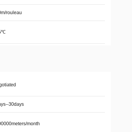
0m/rouleau
5℃
otiated
ays--30days
00000meters/month