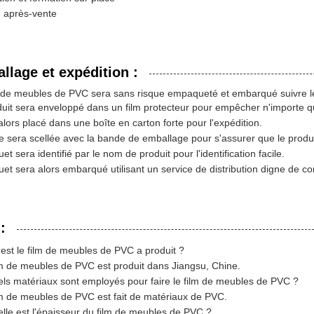
e après-vente
llage et expédition :
m de meubles de PVC sera sans risque empaqueté et embarqué suivre l
duit sera enveloppé dans un film protecteur pour empêcher n'importe
 alors placé dans une boîte en carton forte pour l'expédition.
e sera scellée avec la bande de emballage pour s'assurer que le produi
et sera identifié par le nom de produit pour l'identification facile.
et sera alors embarqué utilisant un service de distribution digne de con
:
est le film de meubles de PVC a produit ?
m de meubles de PVC est produit dans Jiangsu, Chine.
ls matériaux sont employés pour faire le film de meubles de PVC ?
m de meubles de PVC est fait de matériaux de PVC.
lle est l'épaisseur du film de meubles de PVC ?