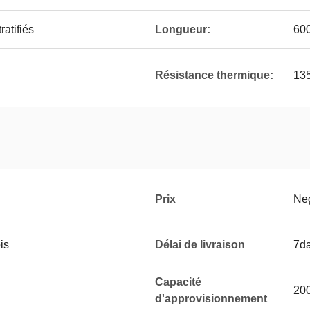
ratifiés
Longueur:
60
Résistance thermique:
13
Prix
Neg
is
Délai de livraison
7d
Capacité
20
d'approvisionnement