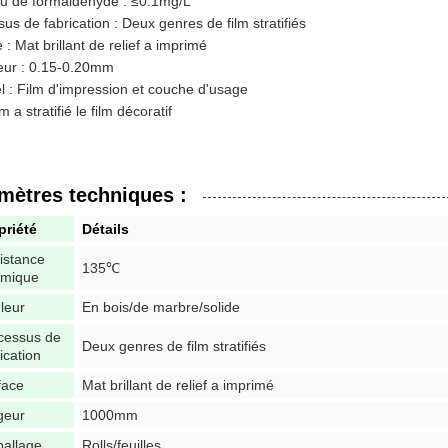
u de formaldéhyde : ≤0.1mg/L
us de fabrication : Deux genres de film stratifiés
 : Mat brillant de relief a imprimé
eur : 0.15-0.20mm
l : Film d'impression et couche d'usage
a stratifié le film décoratif
mètres techniques :
priété
Détails
istance
135℃
rmique
leur
En bois/de marbre/solide
cessus de
Deux genres de film stratifiés
ication
face
Mat brillant de relief a imprimé
geur
1000mm
allage
Rolls/feuilles