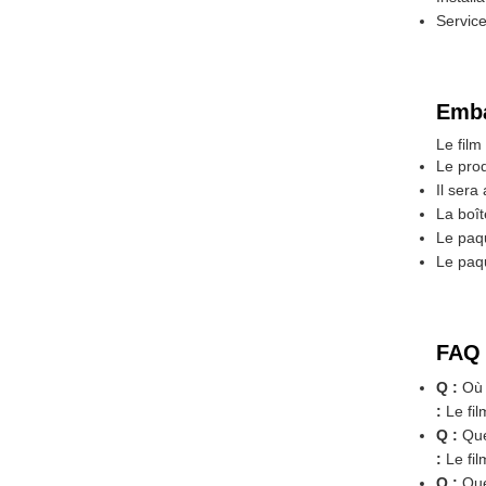
Servic
Emba
Le fil
Le pro
Il sera
La boît
Le paqu
Le paqu
FAQ 
Q :
Où 
:
Le fil
Q :
Que
:
Le fil
Q :
Que