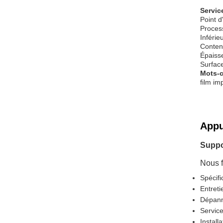
Servic
Point d
Process
Inférie
Conten
Épaiss
Surface
Mots-c
film im
Appu
Suppo
Nous f
Spécifi
Entreti
Dépann
Service
Install