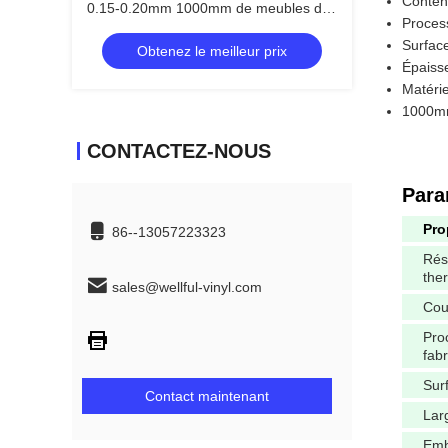
Conten
0.15-0.20mm 1000mm de meubles de
Process
PVC
Surface
Obtenez le meilleur prix
Épaiss
Matérie
1000mm 
CONTACTEZ-NOUS
Para
Pro
86--13057223323
Rés
the
sales@wellful-vinyl.com
Cou
Pro
fabr
Sur
Contact maintenant
Lar
Emb