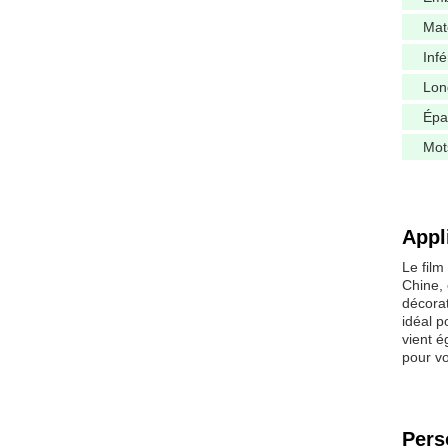
Mat
Infé
Lon
Épa
Mot
Appl
Le film
Chine, 
décorat
idéal p
vient é
pour v
Pers