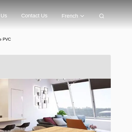
 Us
Contact Us
French
de PVC