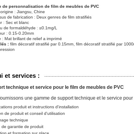
e de personnalisation de film de meubles de PVC
'origine : Jiangsu, Chine
us de fabrication : Deux genres de film stratifiés
ur : Sec et blanc
u de formaldéhyde : ≤0.1mg/L
eur : 0.15-0.20mm
 : Mat brillant de relief a imprimé
lés :
film décoratif stratifié par 0.15mm, film décoratif stratifié par 100
pression
i et services :
rt technique et service pour le film de meubles de PVC
ournissons une gamme de support technique et le service pour l
cations produit et instructions d'installation
en de produit et conseil d'utilisation
age technique
 de garantie de produit
ation et formation sur place