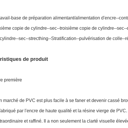
ravail-base de préparation alimentant/alimentation d'encre--con
ième copie de cylindre--sec--troisième copie de cylindre--sec-
cylindre--sec--strecthing--Stratification--pulvérisation de colle-
ristiques de produit
re première
on marché de PVC est plus facile à se faner et devenir cassé broui
abriqué par l'encre de haute qualité et la résine vierge de PVC. I
traordinaire et raffiné. Il a non seulement la clarté visuelle éle