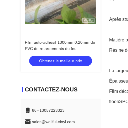
Après str
Matière 
Film auto-adhésif 1300mm 0.20mm de
PVC de retardements du feu
Résine de
Obtenez le meilleur prix
La largeu
Épaisseu
CONTACTEZ-NOUS
Film
déco
floor/SP
86--13057223323
sales@wellful-vinyl.com