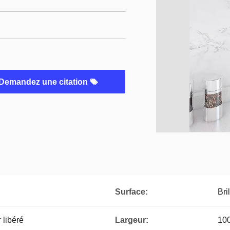
Demandez une citation
Surface:
Bri
 libéré
Largeur:
10