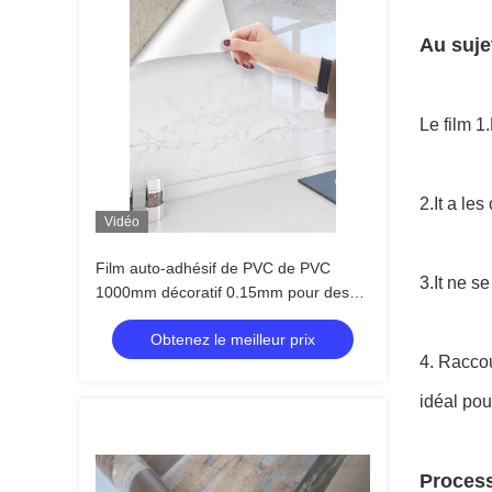
Au suje
Le film 1
2.It a le
Vidéo
Film auto-adhésif de PVC de PVC
3.It ne s
1000mm décoratif 0.15mm pour des
plafonds de panneaux de mur de
Obtenez le meilleur prix
meubles
4.
Raccour
idéal pou
Process