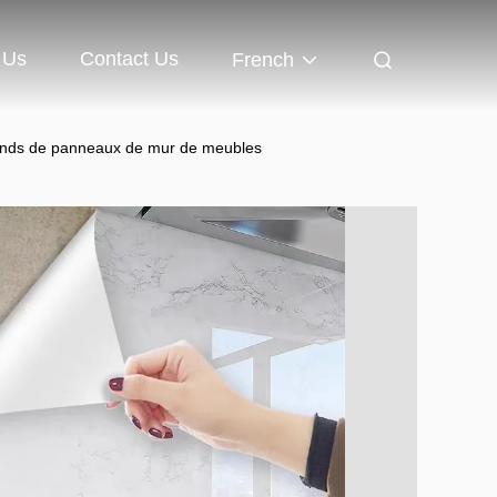
 Us
Contact Us
French
onds de panneaux de mur de meubles