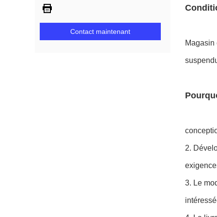
Conditi
Contact maintenant
Magasin 
suspendu 
Pourquo
conceptio
2. Dévelo
exigences
3. Le mod
intéressé