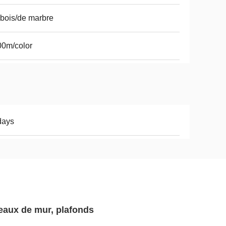
bois/de marbre
0m/color
days
eaux de mur, plafonds