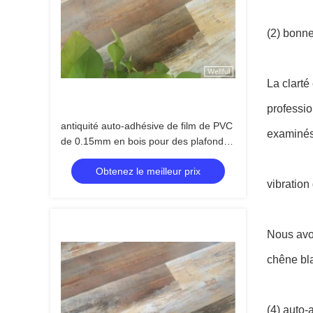
(2) bonne
La clarté
professio
antiquité auto-adhésive de film de PVC
examinés
de 0.15mm en bois pour des plafonds
de panneaux de mur
Obtenez le meilleur prix
vibration
Nous avon
chêne bla
(4) auto-