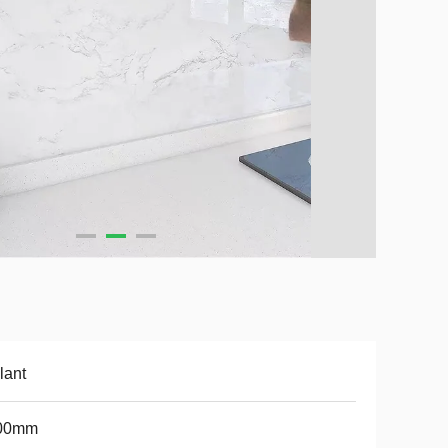
llant
00mm