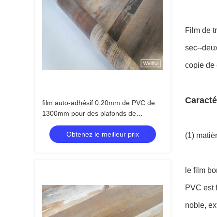
Film de t
sec--deux
copie de 
Caracté
film auto-adhésif 0.20mm de PVC de
1300mm pour des plafonds de
panneaux de mur
Obtenez le meilleur prix
(1) matiè
le film b
PVC est f
noble, ex