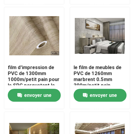
demande
demande
Factory Tour
Quality Control
Contact Us
film d'impression de
le film de meubles de
PVC de 1300mm
PVC de 1260mm
Request A Quote
1000m/petit pain pour
marbrent 0.5mm
le SPC parquetant la
300m/petit pain
couche décorative
Film décoratif de PVC
envoyer une
envoyer une
demande
demande
Film d'impression de PVC
Le PVC a stratifié le film