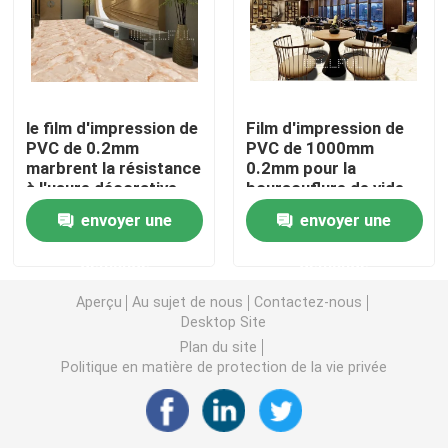
Film auto-adhésif de PVC
Film en bois de PVC de grain
le film d'impression de
Film d'impression de
PVC de 0.2mm
PVC de 1000mm
marbrent la résistance
0.2mm pour la
film de meubles de PVC
à l'usure décorative
boursouflure de vide
stratifiée imperméable
de conseil
envoyer une
envoyer une
Plancher de LVT
demande
demande
Aperçu
Au sujet de nous
Contactez-nous
plancher de planche de PVC
Desktop Site
Plan du site
Politique en matière de protection de la vie privée
Plancher de vinyle de peau et de bâton
Plancher en bois de vinyle