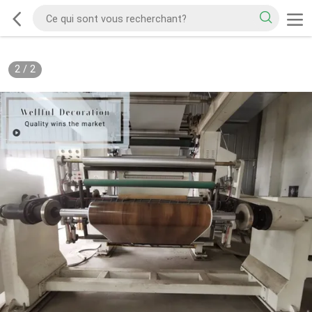
2
/
2