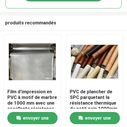
produits recommandés
Home
Film d'impression en
PVC de plancher de
PVC à motif de marbre
SPC parquetant la
de 1000 mm avec une
résistance thermique
Products
excellente résistance
du petit pain 1000mm
à l'eau et un
envoyer une
envoyer une
rétrécissement
About Us