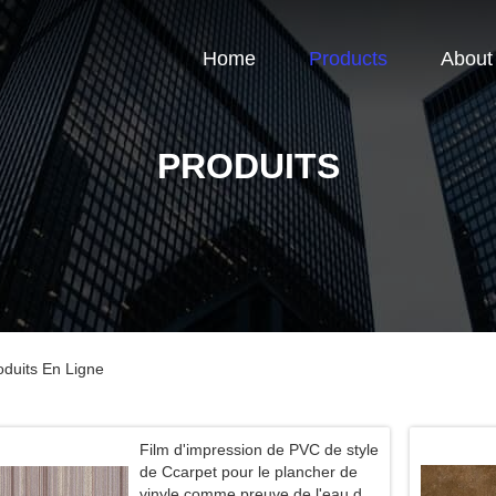
Home
Products
About
PRODUITS
oduits En Ligne
Film d'impression de PVC de style
de Ccarpet pour le plancher de
vinyle comme preuve de l'eau de