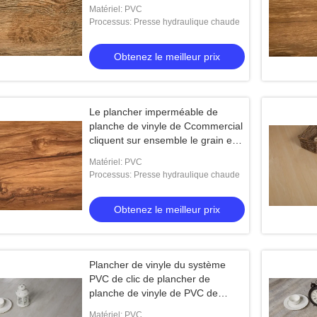
danse
Matériel: PVC
Processus: Presse hydraulique chaude
Obtenez le meilleur prix
Le plancher imperméable de
planche de vinyle de Ccommercial
cliquent sur ensemble le grain en
bois pour la décoration d'intérieur
Matériel: PVC
Processus: Presse hydraulique chaude
Obtenez le meilleur prix
Plancher de vinyle du système
PVC de clic de plancher de
planche de vinyle de PVC de
résistance de feu dans la
Matériel: PVC