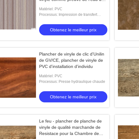
couche de décor
Matériel: PVC
Processus: Impression de transfert
d'encre
Obtenez le meilleur prix
Plancher de vinyle de clic d'Unilin
de GV/CE, plancher de vinyle de
PVC d'installation d'individu
Matériel: PVC
Processus: Presse hydraulique chaude
Obtenez le meilleur prix
Le feu - plancher de planche de
vinyle de qualité marchande de
Resistace pour la Chambre de