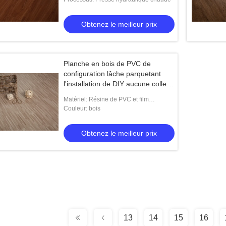
Obtenez le meilleur prix
Planche en bois de PVC de
configuration lâche parquetant
l'installation de DIY aucune colle
résistante à l'usure
Matériel: Résine de PVC et film
décoratif, film transparent de PVC
Couleur: bois
Obtenez le meilleur prix
13
14
15
16