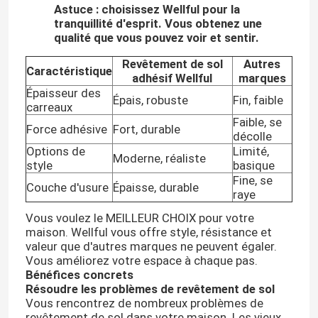
Astuce : choisissez Wellful pour la
tranquillité d'esprit. Vous obtenez une
qualité que vous pouvez voir et sentir.
Revêtement de sol
Autres
Caractéristique
adhésif Wellful
marques
Épaisseur des
Épais, robuste
Fin, faible
carreaux
Faible, se
Force adhésive
Fort, durable
décolle
Options de
Limité,
Moderne, réaliste
style
basique
Fine, se
Couche d'usure
Épaisse, durable
raye
Vous voulez le MEILLEUR CHOIX pour votre
maison. Wellful vous offre style, résistance et
valeur que d'autres marques ne peuvent égaler.
Vous améliorez votre espace à chaque pas.
Bénéfices concrets
Résoudre les problèmes de revêtement de sol
Vous rencontrez de nombreux problèmes de
revêtement de sol dans votre maison. Les vieux