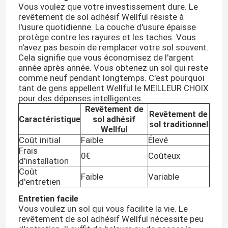
Nous vous rappellerons bientôt!
Vous voulez que votre investissement dure. Le
revêtement de sol adhésif Wellful résiste à
l'usure quotidienne. La couche d'usure épaisse
protège contre les rayures et les taches. Vous
n'avez pas besoin de remplacer votre sol souvent.
Cela signifie que vous économisez de l'argent
année après année. Vous obtenez un sol qui reste
comme neuf pendant longtemps. C'est pourquoi
tant de gens appellent Wellful le MEILLEUR CHOIX
pour des dépenses intelligentes.
Revêtement de
Revêtement de
Caractéristique
sol adhésif
sol traditionnel
Wellful
Coût initial
Faible
Élevé
Frais
0€
Coûteux
d'installation
SOUMETTRE
Coût
Faible
Variable
d'entretien
Entretien facile
Vous voulez un sol qui vous facilite la vie. Le
revêtement de sol adhésif Wellful nécessite peu