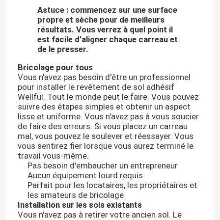
Astuce : commencez sur une surface
propre et sèche pour de meilleurs
Visite d'usine
résultats. Vous verrez à quel point il
est facile d'aligner chaque carreau et
de le presser.
Contrôle de la qualité
Bricolage pour tous
Vous n'avez pas besoin d'être un professionnel
pour installer le revêtement de sol adhésif
Contact
Wellful. Tout le monde peut le faire. Vous pouvez
suivre des étapes simples et obtenir un aspect
lisse et uniforme. Vous n'avez pas à vous soucier
Demande de soumission
de faire des erreurs. Si vous placez un carreau
mal, vous pouvez le soulever et réessayer. Vous
vous sentirez fier lorsque vous aurez terminé le
Film décoratif de PVC
travail vous-même.
Pas besoin d'embaucher un entrepreneur
Aucun équipement lourd requis
Film d'impression de PVC
Parfait pour les locataires, les propriétaires et
les amateurs de bricolage
Installation sur les sols existants
Vous n'avez pas à retirer votre ancien sol. Le
Le PVC a stratifié le film