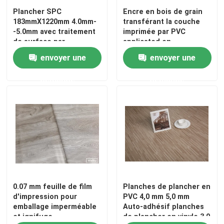
Plancher SPC
Encre en bois de grain
183mmX1220mm 4.0mm-
transférant la couche
-5.0mm avec traitement
imprimée par PVC
de surface par
applicated en
revêtement UV
parquetant la surface
envoyer une
envoyer une
demande
demande
0.07 mm feuille de film
Planches de plancher en
d'impression pour
PVC 4,0 mm 5,0 mm
emballage imperméable
Auto-adhésif planches
et ignifuge
de plancher en vinyle 3,0