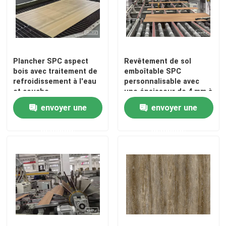
Plancher SPC aspect
Revêtement de sol
bois avec traitement de
emboîtable SPC
refroidissement à l'eau
personnalisable avec
et couche
une épaisseur de 4 mm à
d'usure/couche
6,5 mm
envoyer une
envoyer une
d'impression/couche de
base
demande
demande