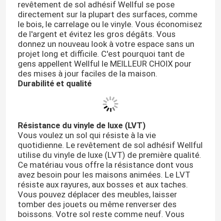
revêtement de sol adhésif Wellful se pose
directement sur la plupart des surfaces, comme
le bois, le carrelage ou le vinyle. Vous économisez
Film auto-adhésif de PVC
de l'argent et évitez les gros dégâts. Vous
donnez un nouveau look à votre espace sans un
projet long et difficile. C'est pourquoi tant de
Film en bois de PVC de grain
gens appellent Wellful le MEILLEUR CHOIX pour
des mises à jour faciles de la maison.
Durabilité et qualité
film de meubles de PVC
Plancher de LVT
Résistance du vinyle de luxe (LVT)
Vous voulez un sol qui résiste à la vie
quotidienne. Le revêtement de sol adhésif Wellful
plancher de planche de PVC
utilise du vinyle de luxe (LVT) de première qualité.
Ce matériau vous offre la résistance dont vous
avez besoin pour les maisons animées. Le LVT
Plancher de vinyle de peau et de bâton
résiste aux rayures, aux bosses et aux taches.
Vous pouvez déplacer des meubles, laisser
tomber des jouets ou même renverser des
Plancher en bois de vinyle
boissons. Votre sol reste comme neuf. Vous