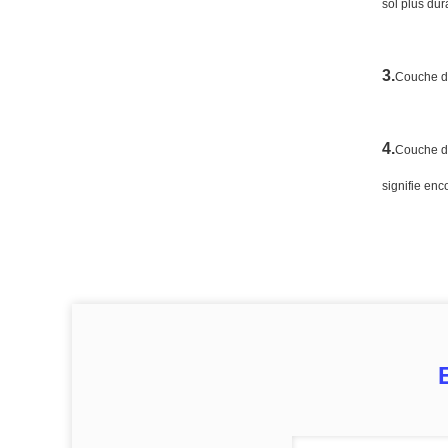
sol plus dur
3.
Couche de
4.
Couche d'
signifie en