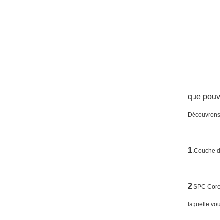
que pouv
Découvrons 
1.
Couche de
2
.SPC Core 
laquelle vo