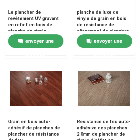
Le plancher de
planche de luxe de
revêtement UV gravant
vinyle de grain en bois
en refief en bois de
de résistance de
planche de vinyle
glissement de plancher
imperméabilisent
de 2mm LVT parquetant
envoyer une
envoyer une
l'épaisseur de 1.8mm
l'adhésif
demande
demande
Grain en bois auto-
Résistance de feu auto-
adhésif de planches de
adhésive des planches
plancher de résistance
2.0mm de plancher de