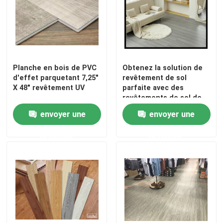
Planche en bois de PVC
Obtenez la solution de
d'effet parquetant 7,25"
revêtement de sol
X 48" revêtement UV
parfaite avec des
revêtements de sol de
dalles de vinyle de luxe
envoyer une
envoyer une
en mat ou brillant
surface brillante et 7,25
demande
demande
pouces/183mm de
largeur