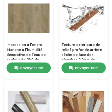
Impression à l'encre
Texture extérieure de
étanche à l'humidité
relief profonde arrière
décorative de l'eau de
sèche de luxe des
couleur de PVC de
planches 2.0mm de
décor de film de grain
plancher de PVC de
envoyer une
envoyer une
élégant en bois
vinyle de résistance de
feu
demande
demande