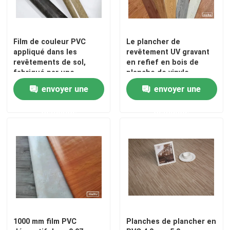
Film de couleur PVC
Le plancher de
appliqué dans les
revêtement UV gravant
revêtements de sol,
en refief en bois de
fabriqué par une
planche de vinyle
machine d'impression à
imperméabilisent
envoyer une
envoyer une
grande vitesse
l'épaisseur de 1.8mm
demande
demande
Aperçu
Produits
1000 mm film PVC
Planches de plancher en
A propos de nous