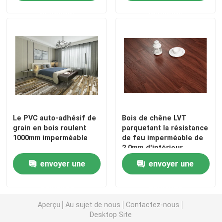
demande
demande
Le PVC auto-adhésif de
Bois de chêne LVT
grain en bois roulent
parquetant la résistance
1000mm imperméable
de feu imperméable de
2.0mm d'intérieur
Aperçu
envoyer une
envoyer une
demande
demande
Produits
Aperçu
Au sujet de nous
Contactez-nous
Desktop Site
A propos de nous