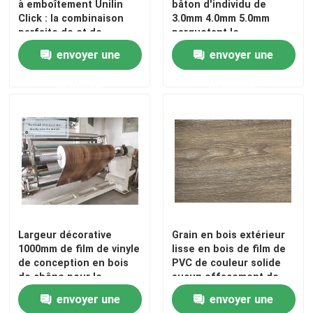
à emboîtement Unilin
bâton d'individu de
Click : la combinaison
3.0mm 4.0mm 5.0mm
parfaite de et de
parquetant le
durabilité
revêtement UV
envoyer une
envoyer une
demande
demande
Largeur décorative
Grain en bois extérieur
1000mm de film de vinyle
lisse en bois de film de
de conception en bois
PVC de couleur solide
de chêne pour le
aucun effacement de
plancher de SPC/WPC
couleur
envoyer une
envoyer une