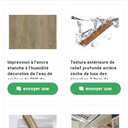
Impression à l'encre
Texture extérieure de
étanche à l'humidité
relief profonde arrière
décorative de l'eau de
sèche de luxe des
couleur de PVC de
planches 2.0mm de
décor de film de grain
plancher de PVC de
envoyer une
envoyer une
élégant en bois
vinyle de résistance de
feu
demande
demande